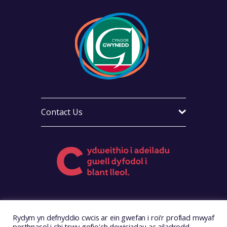
Contact Us
Visit Foster Wales on Facebook
Visit Foster Wales on X
Visit Foster Wales on LinkedIn
Visit Foster Wales on Ins
Visit Foster Wale
Rydym yn defnyddio cwcis ar ein gwefan i roi'r profiad mwyaf
perthnasol i chi trwy gofio'ch dewisiadau ac ailadrodd