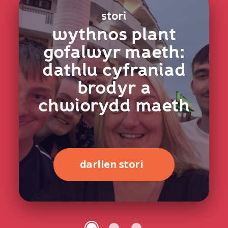
stori
wythnos plant
gofalwyr maeth:
dathlu cyfraniad
brodyr a
chwiorydd maeth
darllen stori