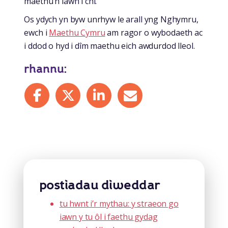
maethu’n iawn i chi.
Os ydych yn byw unrhyw le arall yng Nghymru,
ewch i
Maethu Cymru
am ragor o wybodaeth ac
i ddod o hyd i dîm maethu eich awdurdod lleol.
rhannu:
Share on Facebook
Share on X
Share on LinkedIn
Share by mail
postiadau diweddar
tu hwnt i’r mythau: y straeon go
iawn y tu ôl i faethu gydag