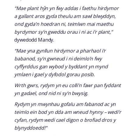
“Mae plant hŷn yn fwy addas i faethu hirdymor
a gallant aros gyda theulu am sawl blwyddyn,
ond gyda’n hoedran ni, teimlwn mai maethu
byrdymor sy’n gweddu orau i ni ac i’r plant,”
dywedodd Mandy.
“Mae yna gynllun hirdymor a pharhaol i’r
babanod, sy’n gwneud i ni deimlo’n fwy
cyffyrddus gan wybod y byddant yn mynd
ymlaen i gael y dyfodol gorau posib.
Wrth gwrs, rydym yn eu colli’n fawr pan fyddant
yn gadael, ond nid ni sy’n bwysig.
Rydym yn mwynhau gofalu am fabanod ac yn
teimlo ein bod yn dda am wneud hynny – wedi’r
cyfan, rydym wedi cael digon o brofiad dros y
blynyddoedd!”