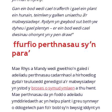
Gan ein bod wedi cael trafferth i gael ein plant
ein hunain, teimlwn y gallwn uniaethu â’r
mabwysiadwyr. Rydym yn gwybod sut beth yw
dyheu i gael plentyn – er ein bod wedi cael
dwsinau ohonynt yn y pen draw!”
ffurfio perthnasau sy’n
para’
Mae Rhys a Mandy wedi gweithio’n galed i
adeiladu perthnasau cadarnhaol a hirhoedlog
gyda’r teuluoedd genedigol a’r mabwysiadwyr
yn ystod y
broses o symud ymlaen
a thu hwnt.
Mae perthnasau da yn fodd o adeiladu
ymddiriedaeth ac yn helpu plant i greu synnwyr
o ddiogelwch pan fo’r bobl sy’n bwysig iddynt yn