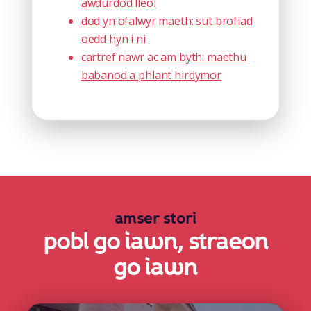
awdurdod lleol
dod yn ofalwyr maeth: sut brofiad
oedd hyn i ni
cartref nawr ac am byth: maethu
babanod a phlant hirdymor
amser stori
pobl go iawn, straeon
go iawn