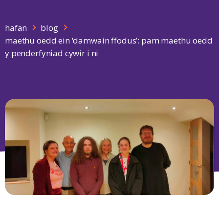
hafan
blog
maethu oedd ein ‘damwain ffodus’: pam maethu oedd
y penderfyniad cywir i ni