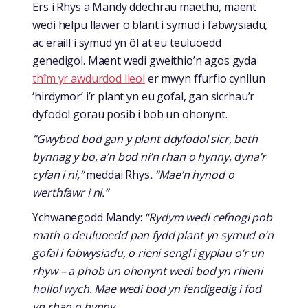
Ers i Rhys a Mandy ddechrau maethu, maent
wedi helpu llawer o blant i symud i fabwysiadu,
ac eraill i symud yn ôl at eu teuluoedd
genedigol. Maent wedi gweithio’n agos gyda
thîm yr awdurdod lleol
er mwyn ffurfio cynllun
‘hirdymor’ i’r plant yn eu gofal, gan sicrhau’r
dyfodol gorau posib i bob un ohonynt.
“Gwybod bod gan y plant ddyfodol sicr, beth
bynnag y bo, a’n bod ni’n rhan o hynny, dyna’r
cyfan i ni,”
meddai Rhys
. “Mae’n hynod o
werthfawr i ni.”
Ychwanegodd Mandy:
“Rydym wedi cefnogi pob
math o deuluoedd pan fydd plant yn symud o’n
gofal i fabwysiadu, o rieni sengl i gyplau o’r un
rhyw – a phob un ohonynt wedi bod yn rhieni
hollol wych. Mae wedi bod yn fendigedig i fod
yn rhan o hynny.