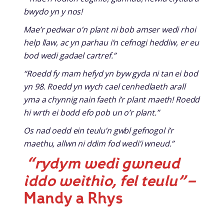
bwydo yn y nos!
Mae’r pedwar o’n plant ni bob amser wedi rhoi
help llaw, ac yn parhau i’n cefnogi heddiw, er eu
bod wedi gadael cartref.”
“Roedd fy mam hefyd yn byw gyda ni tan ei bod
yn 98. Roedd yn wych cael cenhedlaeth arall
yma a chynnig nain faeth i’r plant maeth! Roedd
hi wrth ei bodd efo pob un o’r plant.”
Os nad oedd ein teulu’n gwbl gefnogol i’r
maethu, allwn ni ddim fod wedi’i wneud.”
“rydym wedi gwneud
iddo weithio, fel teulu” –
Mandy a Rhys