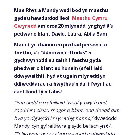
Mae Rhys a Mandy wedi bod yn maethu
gyda’u hawdurdod lleol
Maethu Cymru
Gwynedd
am dros 20 mlynedd, ynghyd â’u
pedwar o blant David, Laura, Abi a Sam.
Maent yn rhannu eu profiad personol o
faethu, o’r “ddamwain ffodus” a
gychwynnodd eu taith i faethu gyda
phedwar o blant eu hunain (efeilliaid
ddwywaith!), hyd at ugain mlynedd yn
ddiweddarach a hwythau’n dal i fwynhau
cael llond tŷ o fabis!
“Pan oedd ein efeilliaid hynaf yn wyth oed,
roeddem eisiau rhagor o blant, ond doedd dim
byd yn digwydd i ni yr adeg honno,”
dywedodd
Mandy, cyn gyfreithwraig sydd bellach yn 64.
“Felly dyma benderfynu ystyried mabwysiadu,