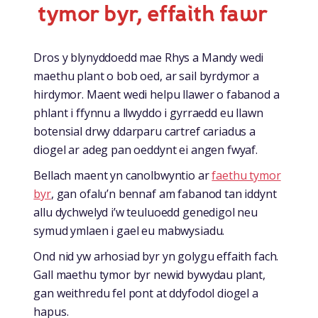
tymor byr, effaith fawr
Dros y blynyddoedd mae Rhys a Mandy wedi
maethu plant o bob oed, ar sail byrdymor a
hirdymor. Maent wedi helpu llawer o fabanod a
phlant i ffynnu a llwyddo i gyrraedd eu llawn
botensial drwy ddarparu cartref cariadus a
diogel ar adeg pan oeddynt ei angen fwyaf.
Bellach maent yn canolbwyntio ar
faethu tymor
byr
, gan ofalu’n bennaf am fabanod tan iddynt
allu dychwelyd i’w teuluoedd genedigol neu
symud ymlaen i gael eu mabwysiadu.
Ond nid yw arhosiad byr yn golygu effaith fach.
Gall maethu tymor byr newid bywydau plant,
gan weithredu fel pont at ddyfodol diogel a
hapus.