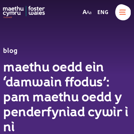
Menu
A
ENG
A
a
Skip to content
blog
maethu oedd ein
‘damwain ffodus’:
pam maethu oedd y
penderfyniad cywir i
ni