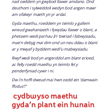
nad oeddem yn gwybod llawer amdano. Ond
deuthom i sylweddoli wedyn bod angen mawr
am ofalwyr maeth yn yr ardal.
Gyda maethu, roeddem yn teimlo y gallem
wneud gwahaniaeth i fywydau llawer o blant, a
phetaem wedi parhau â’r bwriad i fabwysiadu,
mae’n debyg mai dim ond un neu ddau o blant
ar y mwyaf y byddem wedi’u mabwysiadu.
Rwyf wedi bod yn angerddol am blant erioed,
ac felly roedd maethu yn teimlo fel y
penderfyniad cywir i ni.
Dw i’n hoffi dweud mai hwn oedd ein ‘damwain
ffodus’!”
cydbwyso maethu
gyda’n plant ein hunain