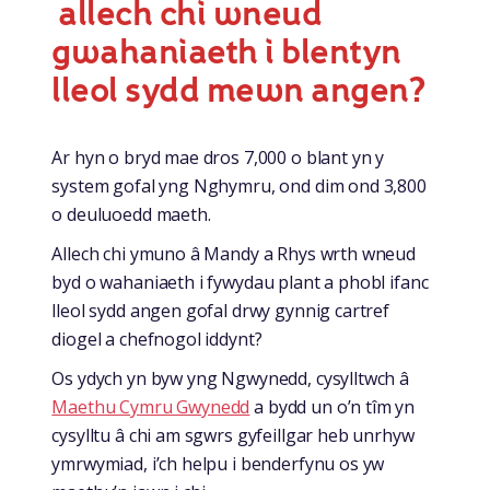
allech chi wneud
gwahaniaeth i blentyn
lleol sydd mewn angen?
Ar hyn o bryd mae dros 7,000 o blant yn y
system gofal yng Nghymru, ond dim ond 3,800
o deuluoedd maeth.
Allech chi ymuno â Mandy a Rhys wrth wneud
byd o wahaniaeth i fywydau plant a phobl ifanc
lleol sydd angen gofal drwy gynnig cartref
diogel a chefnogol iddynt?
Os ydych yn byw yng Ngwynedd, cysylltwch â
Maethu Cymru Gwynedd
a bydd un o’n tîm yn
cysylltu â chi am sgwrs gyfeillgar heb unrhyw
ymrwymiad, i’ch helpu i benderfynu os yw