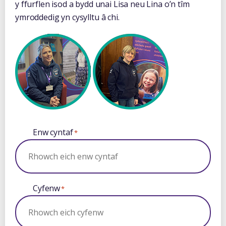
y ffurflen isod a bydd unai Lisa neu Lina o’n tîm
ymroddedig yn cysylltu â chi.
Enw cyntaf
*
Cyfenw
*