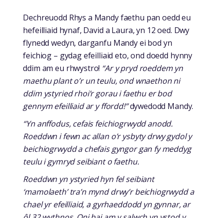
Dechreuodd Rhys a Mandy faethu pan oedd eu
hefeilliaid hynaf, David a Laura, yn 12 oed. Dwy
flynedd wedyn, darganfu Mandy ei bod yn
feichiog – gydag efeilliaid eto, ond doedd hynny
ddim am eu rhwystro!
“Ar y pryd roeddem yn
maethu plant o’r un teulu, ond wnaethon ni
ddim ystyried rhoi’r gorau i faethu er bod
gennym efeilliaid ar y ffordd!”
dywedodd Mandy.
“Yn anffodus, cefais feichiogrwydd anodd.
Roeddwn i fewn ac allan o’r ysbyty drwy gydol y
beichiogrwydd a chefais gyngor gan fy meddyg
teulu i gymryd seibiant o faethu.
Roeddwn yn ystyried hyn fel seibiant
‘mamolaeth’ tra’n mynd drwy’r beichiogrwydd a
chael yr efeilliaid, a gyrhaeddodd yn gynnar, ar
ôl 32 wythnos. Oni bai am y salwch yn ystod y