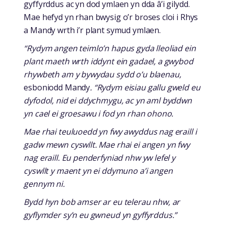
gyffyrddus ac yn dod ymlaen yn dda â’i gilydd.
Mae hefyd yn rhan bwysig o’r broses cloi i Rhys
a Mandy wrth i’r plant symud ymlaen.
“Rydym angen teimlo’n hapus gyda lleoliad ein
plant maeth wrth iddynt ein gadael, a gwybod
rhywbeth am y bywydau sydd o’u blaenau,
esboniodd Mandy
. “Rydym eisiau gallu gweld eu
dyfodol, nid ei ddychmygu, ac yn aml byddwn
yn cael ei groesawu i fod yn rhan ohono.
Mae rhai teuluoedd yn fwy awyddus nag eraill i
gadw mewn cyswllt. Mae rhai ei angen yn fwy
nag eraill. Eu penderfyniad nhw yw lefel y
cyswllt y maent yn ei ddymuno a’i angen
gennym ni.
Bydd hyn bob amser ar eu telerau nhw, ar
gyflymder sy’n eu gwneud yn gyffyrddus.”