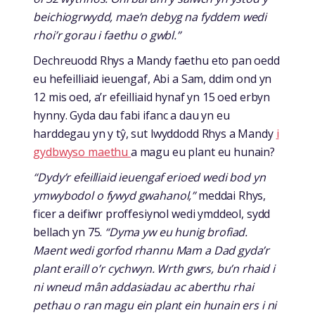
beichiogrwydd, mae’n debyg na fyddem wedi
rhoi’r gorau i faethu o gwbl.”
Dechreuodd Rhys a Mandy faethu eto pan oedd
eu hefeilliaid ieuengaf, Abi a Sam, ddim ond yn
12 mis oed, a’r efeilliaid hynaf yn 15 oed erbyn
hynny. Gyda dau fabi ifanc a dau yn eu
harddegau yn y tŷ, sut lwyddodd Rhys a Mandy
i
gydbwyso maethu
a magu eu plant eu hunain?
“Dydy’r efeilliaid ieuengaf erioed wedi bod yn
ymwybodol o fywyd gwahanol,”
meddai Rhys,
ficer a deifiwr proffesiynol wedi ymddeol, sydd
bellach yn 75.
“Dyma yw eu hunig brofiad.
Maent wedi gorfod rhannu Mam a Dad gyda’r
plant eraill o’r cychwyn. Wrth gwrs, bu’n rhaid i
ni wneud mân addasiadau ac aberthu rhai
pethau o ran magu ein plant ein hunain ers i ni