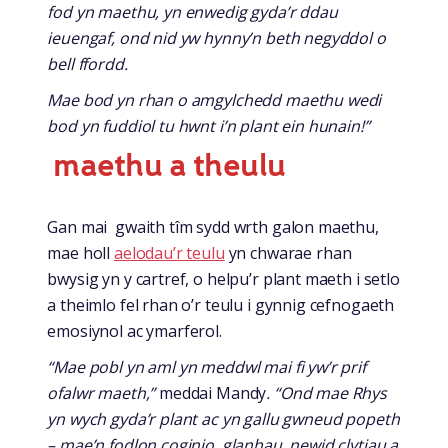
fod yn maethu, yn enwedig gyda’r ddau
ieuengaf, ond nid yw hynny’n beth negyddol o
bell ffordd.
Mae bod yn rhan o amgylchedd maethu wedi
bod yn fuddiol tu hwnt i’n plant ein hunain!”
maethu a theulu
Gan mai gwaith tîm sydd wrth galon maethu,
mae holl
aelodau’r teulu
yn chwarae rhan
bwysig yn y cartref, o helpu’r plant maeth i setlo
a theimlo fel rhan o’r teulu i gynnig cefnogaeth
emosiynol ac ymarferol.
“Mae pobl yn aml yn meddwl mai fi yw’r prif
ofalwr maeth,”
meddai Mandy
. “Ond mae Rhys
yn wych gyda’r plant ac yn gallu gwneud popeth
– mae’n fodlon coginio, glanhau, newid clytiau a