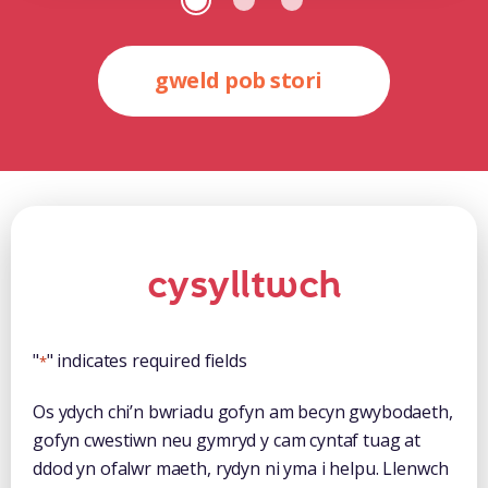
gweld pob stori
cysylltwch
"
" indicates required fields
*
Os ydych chi’n bwriadu gofyn am becyn gwybodaeth,
gofyn cwestiwn neu gymryd y cam cyntaf tuag at
ddod yn ofalwr maeth, rydyn ni yma i helpu. Llenwch