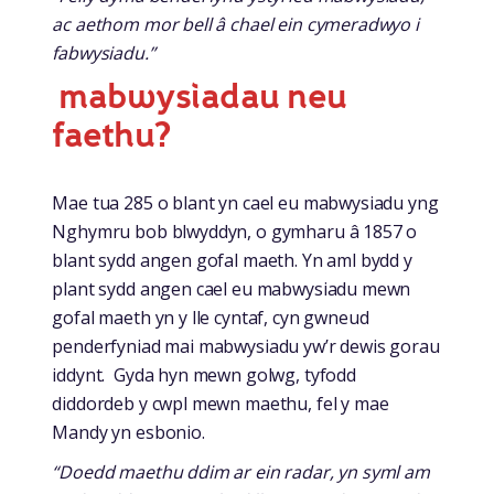
ac aethom mor bell â chael ein cymeradwyo i
fabwysiadu.”
mabwysiadau neu
faethu?
Mae tua 285 o blant yn cael eu mabwysiadu yng
Nghymru bob blwyddyn, o gymharu â 1857 o
blant sydd angen gofal maeth. Yn aml bydd y
plant sydd angen cael eu mabwysiadu mewn
gofal maeth yn y lle cyntaf, cyn gwneud
penderfyniad mai mabwysiadu yw’r dewis gorau
iddynt. Gyda hyn mewn golwg, tyfodd
diddordeb y cwpl mewn maethu, fel y mae
Mandy yn esbonio.
“Doedd maethu ddim ar ein radar, yn syml am