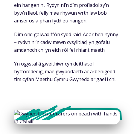
ein hangen ni. Rydyn ni’n dîm profiadol sy’n
byw’n lleol, felly mae rhywun wrth law bob
amser os a phan fydd eu hangen.
Dim ond galwad ffôn sydd raid. Ac ar ben hynny
– rydyn ni’n cadw mewn cysylltiad, yn gofalu
amdanoch chi yn eich rôl fel rhiant maeth.
Yn ogystal â gweithiwr cymdeithasol
hyfforddedig, mae gwybodaeth ac arbenigedd
tîm cyfan Maethu Cymru Gwynedd ar gael i chi.