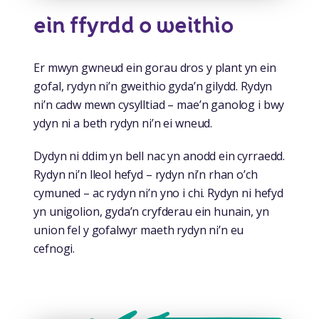
ein ffyrdd o weithio
Er mwyn gwneud ein gorau dros y plant yn ein
gofal, rydyn ni’n gweithio gyda’n gilydd. Rydyn
ni’n cadw mewn cysylltiad – mae’n ganolog i bwy
ydyn ni a beth rydyn ni’n ei wneud.
Dydyn ni ddim yn bell nac yn anodd ein cyrraedd.
Rydyn ni’n lleol hefyd – rydyn ni’n rhan o’ch
cymuned – ac rydyn ni’n yno i chi. Rydyn ni hefyd
yn unigolion, gyda’n cryfderau ein hunain, yn
union fel y gofalwyr maeth rydyn ni’n eu
cefnogi.