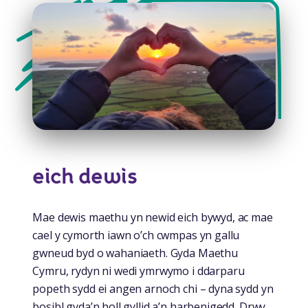
eich dewis
Mae dewis maethu yn newid eich bywyd, ac mae
cael y cymorth iawn o’ch cwmpas yn gallu
gwneud byd o wahaniaeth. Gyda Maethu
Cymru, rydyn ni wedi ymrwymo i ddarparu
popeth sydd ei angen arnoch chi – dyna sydd yn
bosibl gyda’n holl gyllid a’n harbenigedd. Drwy