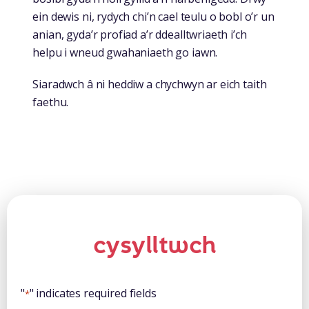
ein dewis ni, rydych chi’n cael teulu o bobl o’r un
anian, gyda’r profiad a’r ddealltwriaeth i’ch
helpu i wneud gwahaniaeth go iawn.
Siaradwch â ni heddiw a chychwyn ar eich taith
faethu.
cysylltwch
"
" indicates required fields
*