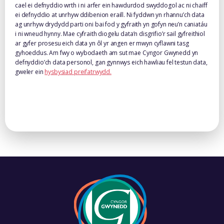
cael ei defnyddio wrth i ni arfer ein hawdurdod swyddogol ac ni chaiff
ei defnyddio at unrhyw ddibenion eraill. Ni fyddwn yn rhannu’ch data
ag unrhyw drydydd parti oni bai fod y gyfraith yn gofyn neu’n caniatáu
i ni wneud hynny. Mae cyfraith diogelu data’n disgrifio’r sail gyfreithiol
ar gyfer prosesu eich data yn ôl yr angen er mwyn cyflawni tasg
gyhoeddus. Am fwy o wybodaeth am sut mae Cyngor Gwynedd yn
defnyddio’ch data personol, gan gynnwys eich hawliau fel testun data,
gweler ein
hysbysiad preifatrwydd.