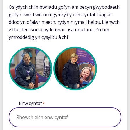
Os ydych chi’n bwriadu gofyn am becyn gwybodaeth,
gofyn cwestiwn neu gymryd y cam cyntaf tuag at
ddod yn ofalwr maeth, rydyn ni yma i helpu. Llenwch
y ffurflen isod a bydd unai Lisa neu Lina o’n tîm
ymroddedig yn cysylltu â chi.
Enw cyntaf
*