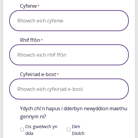
Cyfenw
*
Rhif ffôn
*
Cyfeiriad e-bost
*
Ydych chi'n hapus i dderbyn newyddion maethu
gennym ni?
Os gwelwch yn
Dim
dda
Diolch