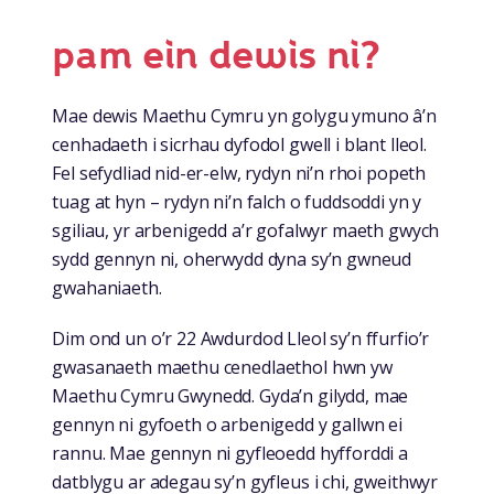
pam ein dewis ni?
Mae dewis Maethu Cymru yn golygu ymuno â’n
cenhadaeth i sicrhau dyfodol gwell i blant lleol.
Fel sefydliad nid-er-elw, rydyn ni’n rhoi popeth
tuag at hyn – rydyn ni’n falch o fuddsoddi yn y
sgiliau, yr arbenigedd a’r gofalwyr maeth gwych
sydd gennyn ni, oherwydd dyna sy’n gwneud
gwahaniaeth.
Dim ond un o’r 22 Awdurdod Lleol sy’n ffurfio’r
gwasanaeth maethu cenedlaethol hwn yw
Maethu Cymru Gwynedd. Gyda’n gilydd, mae
gennyn ni gyfoeth o arbenigedd y gallwn ei
rannu. Mae gennyn ni gyfleoedd hyfforddi a
datblygu ar adegau sy’n gyfleus i chi, gweithwyr