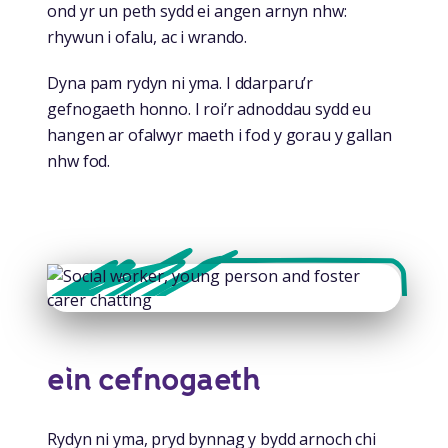
ond yr un peth sydd ei angen arnyn nhw:
rhywun i ofalu, ac i wrando.
Dyna pam rydyn ni yma. I ddarparu’r
gefnogaeth honno. I roi’r adnoddau sydd eu
hangen ar ofalwyr maeth i fod y gorau y gallan
nhw fod.
ein cefnogaeth
Rydyn ni yma, pryd bynnag y bydd arnoch chi