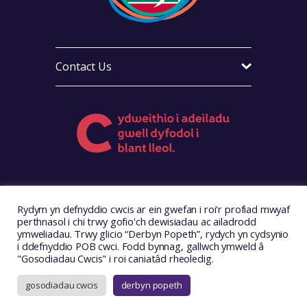
Contact Us
Visit Foster Wales on Facebook
Visit Foster Wales on X
Visit Foster Wales on LinkedIn
Visit Foster Wales on Ins
Visit Foster Wale
Rydym yn defnyddio cwcis ar ein gwefan i roi'r profiad mwyaf
perthnasol i chi trwy gofio'ch dewisiadau ac ailadrodd
ymweliadau. Trwy glicio “Derbyn Popeth”, rydych yn cydsynio
i ddefnyddio POB cwci. Fodd bynnag, gallwch ymweld â
"Gosodiadau Cwcis" i roi caniatâd rheoledig.
Hawlfraint © 2026. Foster Wales
Wefan gan
Illustrate Digital
gosodiadau cwcis
derbyn popeth