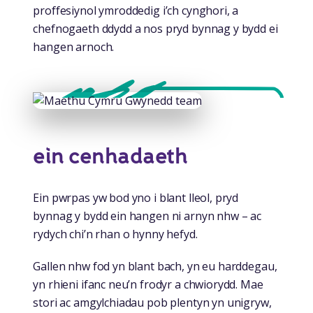
proffesiynol ymroddedig i’ch cynghori, a
chefnogaeth ddydd a nos pryd bynnag y bydd ei
hangen arnoch.
ein cenhadaeth
Ein pwrpas yw bod yno i blant lleol, pryd
bynnag y bydd ein hangen ni arnyn nhw – ac
rydych chi’n rhan o hynny hefyd.
Gallen nhw fod yn blant bach, yn eu harddegau,
yn rhieni ifanc neu’n frodyr a chwiorydd. Mae
stori ac amgylchiadau pob plentyn yn unigryw,