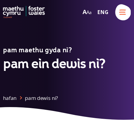
Menu
A
ENG
A
a
Skip to content
pam maethu gyda ni?
pam ein dewis ni?
hafan
pam dewis ni?