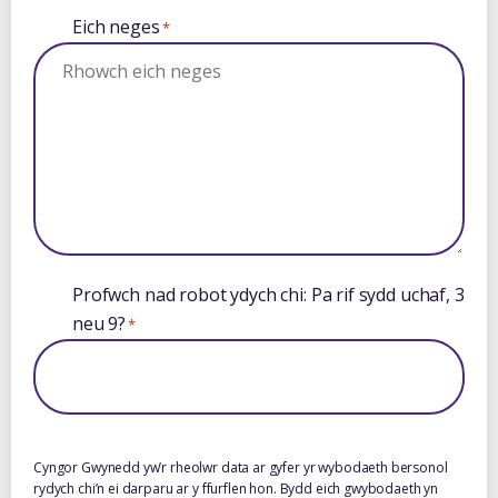
Eich neges
*
Profwch nad robot ydych chi: Pa rif sydd uchaf, 3
neu 9?
*
Cyngor Gwynedd yw’r rheolwr data ar gyfer yr wybodaeth bersonol
rydych chi’n ei darparu ar y ffurflen hon. Bydd eich gwybodaeth yn